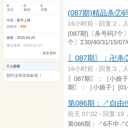
0
0
0
关注
粉丝
访客
(087期)精品杀
等级：
新手上路
16小时前 - 回复:2，人
总积分：
450
(087期)〔杀号码7个〕Σ2
保密，2020-04-25
个〕Σ30/40/31/15/07
最后登录：2025-02-17
更多资料
〖087期〗：卍杀③码
个人标签
16小时前 - 回复:3，人
暂时没有添加标签！
〖087期〗：［小娘子］{
期〗：［小娘子］{01-2
第086期：↗自由
前天 07:02 - 回复:19
第086期：↗6不中↗03-