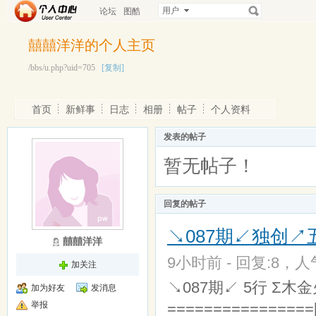
用户
论坛
图酷
囍囍洋洋的个人主页
/bbs/u.php?uid=705
[复制]
首页
新鲜事
日志
相册
帖子
个人资料
发表的帖子
暂无帖子！
回复的帖子
↘087期↙独创↗五
囍囍洋洋
9小时前 - 回复:8，人气
加关注
↘087期↙ 5行 Σ木金
加为好友
发消息
举报
================