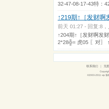
32-47-08-17-43特：42/
↑219期↑［发财啊
前天 01:27 - 回复:8，
↑204期↑［发财啊发财啊
2*28╬= 虎05 〖对〗 
联系我们
|
无
Copyrig
©2003-2011
vip
版权