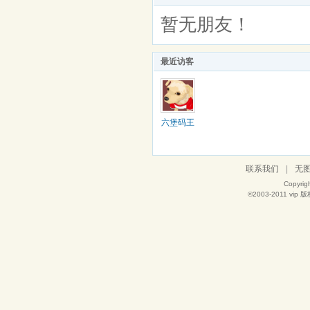
暂无朋友！
最近访客
六堡码王
联系我们
|
无
Copyrig
©2003-2011
vip
版权