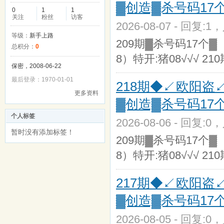
▓创造▓杀号码17
0
1
1
关注
粉丝
访客
2026-08-07 - 回复:1
等级：
新手上路
209期▓杀号码17个▓（05/07
总积分：
0
8）特开:猪08√√√ 21
保密，2008-06-22
最后登录：1970-01-01
218期◆↙欧阳盗
更多资料
▓创造▓杀号码17
个人标签
2026-08-06 - 回复:0
暂时没有添加标签！
209期▓杀号码17个▓（05/07
8）特开:猪08√√√ 21
217期◆↙欧阳盗
▓创造▓杀号码17
2026-08-05 - 回复:0