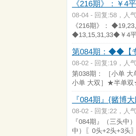
《216期》：￥4
08-04 - 回复:58，人气
《216期》： ◆19,23
◆13,15,31,33◆￥
第084期：◆◆【
08-02 - 回复:19，人气
第038期： ［小单 
小单 大双］★半单双
『084期』{赌博大郎
08-02 - 回复:22，人气
『084期』（三头中）〖1
中）〖0头+2头+3头〗K