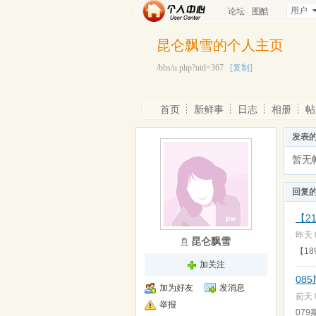
用户
论坛
图酷
昆仑飘雪的个人主页
/bbs/u.php?uid=367
[复制]
首页
新鲜事
日志
相册
帖
发表
暂无
回复
【2
昨天 0
昆仑飘雪
【1
加关注
08
加为好友
发消息
前天 0
举报
079