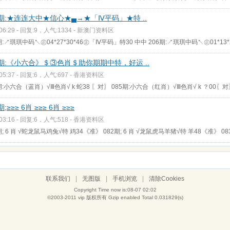
7期:★连连大中★信心★▄→★「Ⅳ平码」★特 ..
6:29 - 回复:9，人气:1334 -
新澳门资料区
期:↗琪琪中码↖㊣04*27*30*46㊣「Ⅳ平码」特30 中中 206期:↗琪琪中码↖㊣01*1
5期:《小六合》＄③色肖＄助你期期中特，好运 ..
5:37 - 回复:6，人气:697 -
香港资料区
期:小六合（蓝肖）√Ⅲ色肖√ k 蛇38 〖对〗 085期:小六合（红肖）√Ⅲ色肖√ k ？00〖对
期;≥≥≥ 6肖 ≥≥≥ 6肖 ≥≥≥
3:16 - 回复:6，人气:518 -
香港资料区
期; 6 肖 √蛇龙鼠马鸡兔√特 鸡34《准》 082期; 6 肖 √龙鼠虎马羊猪√特 羊48《准》 083
联系我们
|
无图版
|
手机浏览
|
清除Cookies
Copyright Time now is:08-07 02:02
©2003-2011
vip
版权所有 Gzip enabled
Total 0.031829(s)