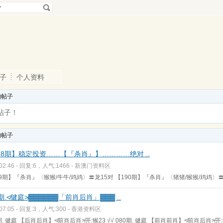
子
个人资料
的帖子
帖子！
的帖子
18期】稳定投资……【『杀肖』】…………绝对 ..
2:46 - 回复:6，人气:1466 -
新澳门资料区
89期】『杀肖』〈猴猴/牛牛/鸡鸡〉〓龙15对 【190期】『杀肖』〈猪猪/猴猴/鸡鸡〉〓
5期.≮健庭≯▓▓▓▓▓▓「前肖后肖」▓▓▓ ..
7:05 - 回复:3，人气:300 -
香港资料区
期. 健庭 【后肖后肖】≮前肖后肖≯开:猴23 √√ 080期. 健庭 【前肖前肖】≮前肖后肖≯开:猴1