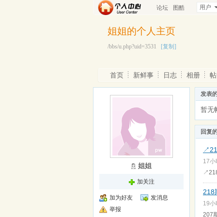
用户
论坛
图酷
姐姐的个人主页
/bbs/u.php?uid=3531
[复制]
首页
新鲜事
日志
相册
帖
发表
暂无
回复
↗2
17小
姐姐
↗218
加关注
21
加为好友
发消息
19小
举报
207