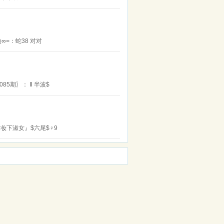
∞=：蛇38 对对
85期〗： Ⅱ 半波$
『妆下淑女』$六尾$♀9