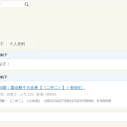
子
个人资料
的帖子
帖子！
的帖子
20期﹜轰动整个六合界【［二中二］】！有你们 ..
前 - 回复:6，人气:120 -
新澳门资料区
9期﹜［二中二］［小水鸡］（09/12/16/27/28/31/33/37/39/48） K 0000对