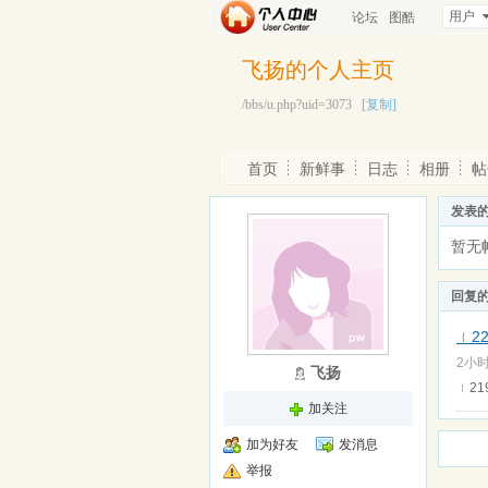
用户
论坛
图酷
飞扬的个人主页
/bbs/u.php?uid=3073
[复制]
首页
新鲜事
日志
相册
帖
发表
暂无
回复
﹛2
2小时
飞扬
﹛21
加关注
加为好友
发消息
举报