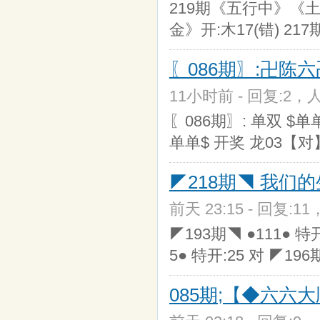
219期《五行中》《土
金》开:木17(错) 2
〖086期〗:卍陈六卍
11小时前 - 回复:2，人
〖086期〗: 单双 $单
单单$ 开奖 龙03【对】
◤218期◥ 我们
前天 23:15 - 回复:11
◤193期◥ ●111● 特开
5● 特开:25 对 ◤196
085期;【◆六六