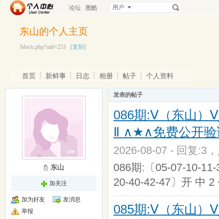
用户
论坛
图酷
东山的个人主页
/bbs/u.php?uid=253
[复制]
首页
新鲜事
日志
相册
帖子
个人资料
发表的帖子
086期:Ⅴ（东山）Ⅴ_
Ⅱ ∧★∧免费公开
2026-08-07 - 回复:3
086期:〔05-07-10-11-
东山
20-40-42-47〕开 中 2 
加关注
加为好友
发消息
085期:Ⅴ（东山）Ⅴ_
举报