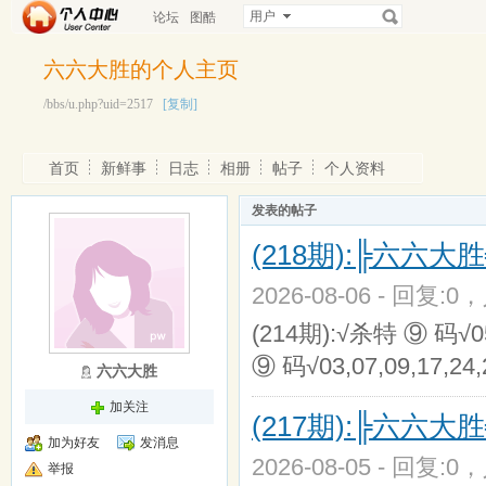
用户
论坛
图酷
六六大胜的个人主页
/bbs/u.php?uid=2517
[复制]
首页
新鲜事
日志
相册
帖子
个人资料
发表的帖子
(218期):╠六六大
2026-08-06 - 回复:0
(214期):√杀特 ⑨ 码√05
⑨ 码√03,07,09,17,24,
六六大胜
加关注
(217期):╠六六大
加为好友
发消息
2026-08-05 - 回复:0
举报