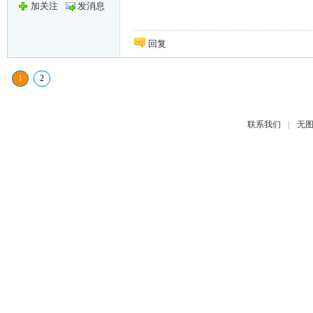
加关注
发消息
回复
1
2
|
联系我们
无