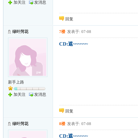
加关注
发消息
回复
绿叶菏花
7楼
发表于: 07-08
CD:遮~~~~~~
新手上路
加关注
发消息
回复
绿叶菏花
8楼
发表于: 07-08
CD:遮~~~~~~