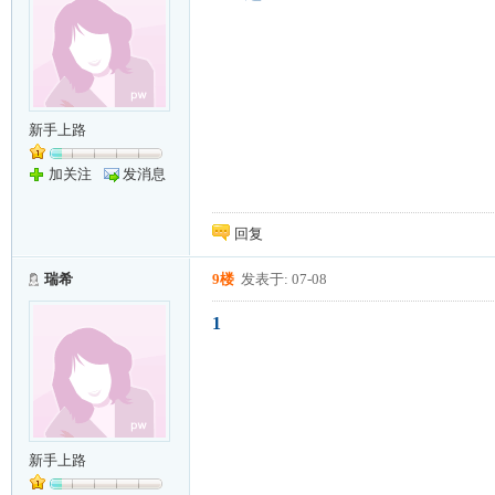
新手上路
加关注
发消息
回复
瑞希
9楼
发表于: 07-08
1
新手上路