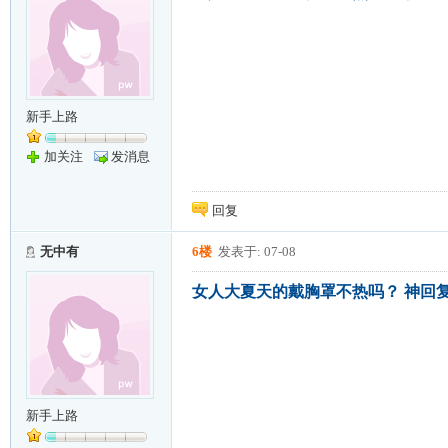
新手上路
加关注
发消息
回复
无中有
6楼
发表于: 07-08
女人大夏天的戴胸罩不热吗？ 神回
新手上路