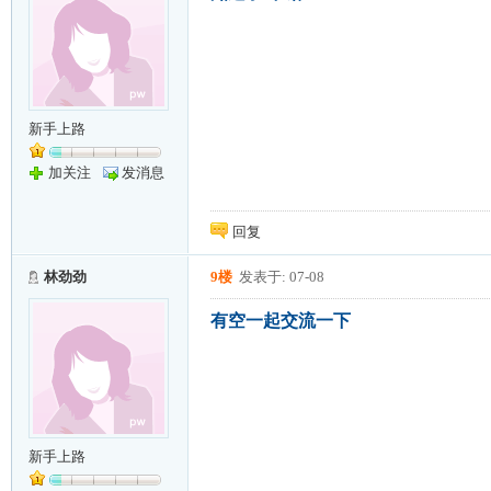
新手上路
加关注
发消息
回复
林劲劲
9楼
发表于: 07-08
有空一起交流一下
新手上路