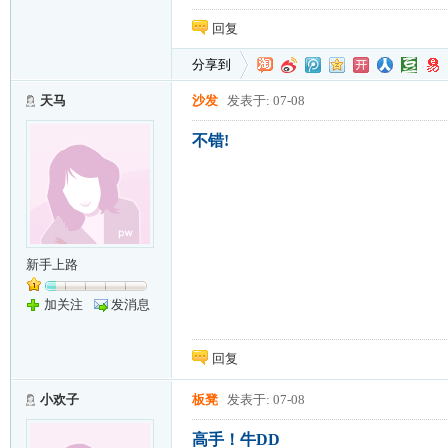
回复
分享到
天马
沙发
发表于: 07-08
不错!
新手上路
加关注
发消息
回复
小欢子
板凳
发表于: 07-08
高手！牛DD