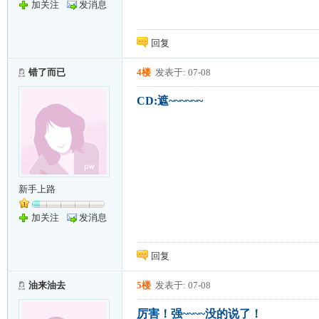
加关注
发消息
回复
错了而已
4楼
发表于: 07-08
CD:遮~~~~~~
新手上路
加关注
发消息
回复
油来油去
5楼
发表于: 07-08
厉害！强~~~~没的说了！