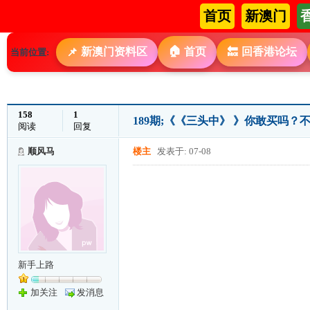
首页
新澳门
🏠
新澳门资料区
首页
回香港论坛
📌
🔙
当前位置:
158
1
189期;《《三头中》 》你敢买吗
阅读
回复
顺风马
楼主
发表于: 07-08
新手上路
加关注
发消息