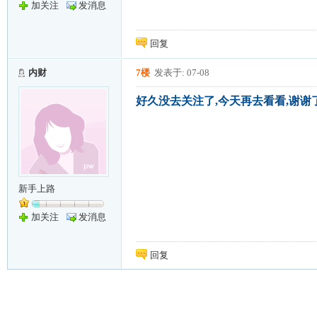
加关注
发消息
回复
内财
7楼
发表于: 07-08
好久没去关注了,今天再去看看,谢谢了
新手上路
加关注
发消息
回复