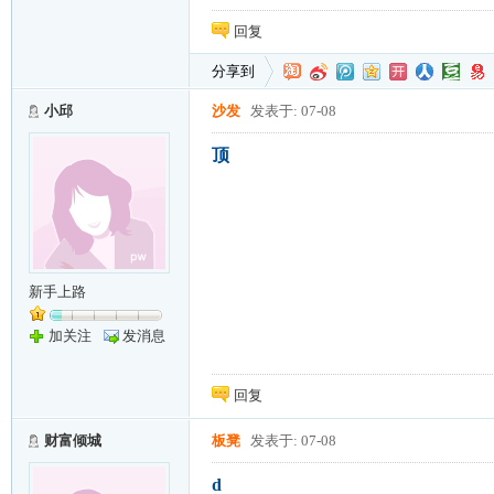
回复
分享到
小邱
沙发
发表于: 07-08
顶
新手上路
加关注
发消息
回复
财富倾城
板凳
发表于: 07-08
d