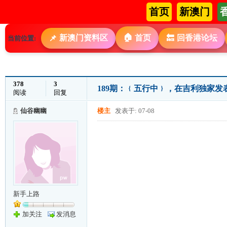
首页
新澳门
🏠
新澳门资料区
首页
回香港论坛
📌
🔙
当前位置:
378
3
189期：﹛五行中﹜，在吉利独家发
阅读
回复
仙谷幽幽
楼主
发表于: 07-08
新手上路
加关注
发消息