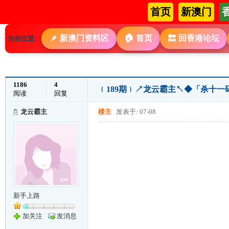
首页
新澳门
🏠
新澳门资料区
首页
回香港论坛
📌
🔙
当前位置:
1186
4
﹛189期﹜↗龙云霸主↖◆「杀十一码
阅读
回复
龙云霸主
楼主
发表于: 07-08
新手上路
加关注
发消息