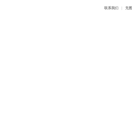
|
联系我们
无