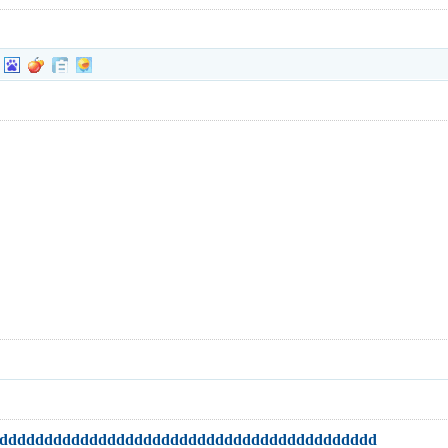
dddddddddddddddddddddddddddddddddddddddddd