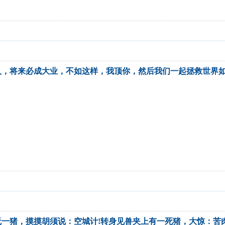
人，将来必成大业，不如这样，我顶你，然后我们一起拯救世界
一猪，摸摸胡须说：空城计!转身见兽夹上有一死猪，大惊：苦