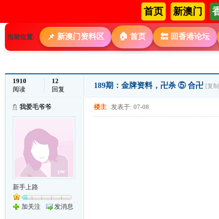
首页
新澳门
🏠
新澳门资料区
首页
回香港论坛
📌
🔙
当前位置:
1910
12
189期：金牌资料，卍杀 ⑤ 合卍
[复制
阅读
回复
我爱毛爷爷
楼主
发表于: 07-08
新手上路
加关注
发消息