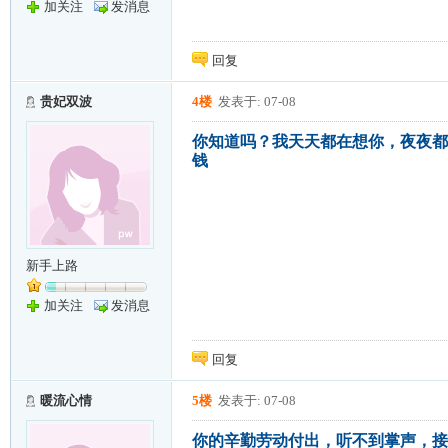
加关注
发消息
回复
贵妃双波
4楼
发表于: 07-08
你知道吗？我天天都在想你，夜夜都
钱
新手上路
加关注
发消息
回复
暖流心情
5楼
发表于: 07-08
你的辛勤劳动付出，听不到掌声，接