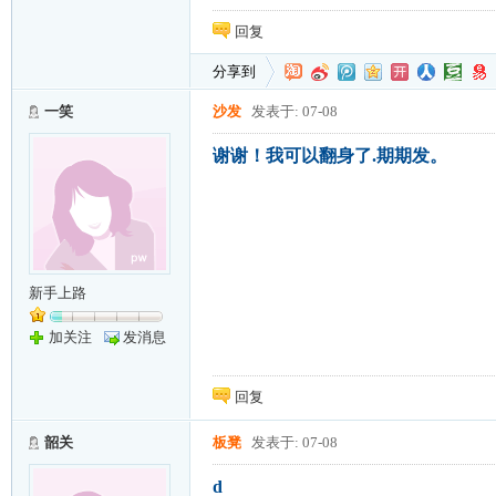
回复
分享到
一笑
沙发
发表于: 07-08
谢谢！我可以翻身了.期期发。
新手上路
加关注
发消息
回复
韶关
板凳
发表于: 07-08
d