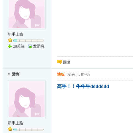
新手上路
加关注
发消息
回复
爱彩
地板
发表于: 07-08
高手！！牛牛牛ddddddd
新手上路