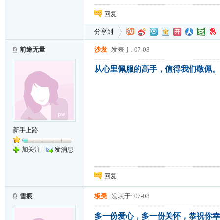
回复
分享到
前途无量
沙发
发表于: 07-08
从心里佩服的高手，值得我们敬佩。d
新手上路
加关注
发消息
回复
雪痕
板凳
发表于: 07-08
多一份爱心，多一份关怀，恭祝你幸