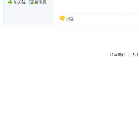
加关注
发消息
回复
|
联系我们
无