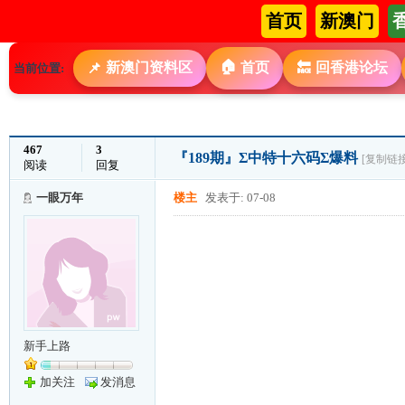
首页
新澳门
🏠
新澳门资料区
首页
回香港论坛
📌
🔙
当前位置:
467
3
『189期』Σ中特十六码Σ爆料
[复制链接
阅读
回复
一眼万年
楼主
发表于: 07-08
新手上路
加关注
发消息