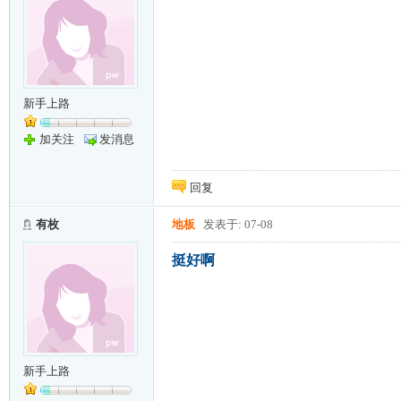
新手上路
加关注
发消息
回复
有枚
地板
发表于: 07-08
挺好啊
新手上路