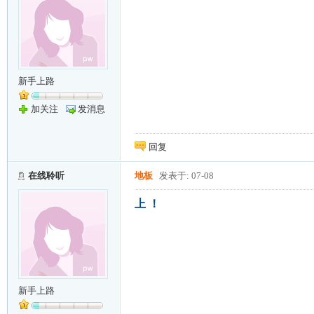
新手上路
加关注
发消息
回复
在线聆听
地板
发表于: 07-08
上 ！
新手上路