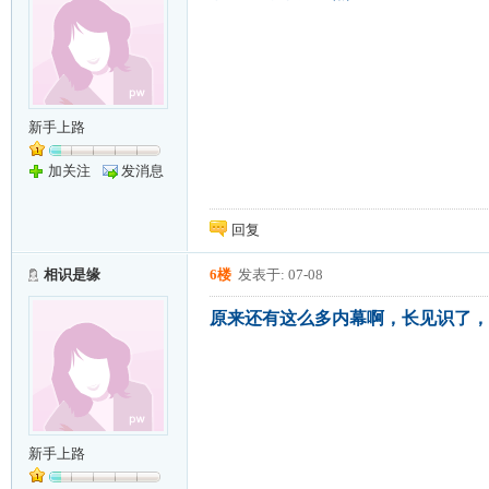
新手上路
加关注
发消息
回复
相识是缘
6楼
发表于: 07-08
原来还有这么多内幕啊，长见识了，
新手上路