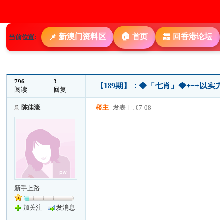
🏠
新澳门资料区
首页
回香港论坛
📌
🔙
当前位置:
796
3
【189期】：◆「七肖」◆+++以
阅读
回复
陈佳濠
楼主
发表于: 07-08
新手上路
加关注
发消息