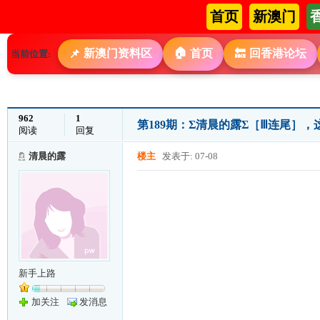
首页
新澳门
🏠
新澳门资料区
首页
回香港论坛
📌
🔙
当前位置:
962
1
第189期：Σ清晨的露Σ［Ⅲ连尾］
阅读
回复
清晨的露
楼主
发表于: 07-08
新手上路
加关注
发消息