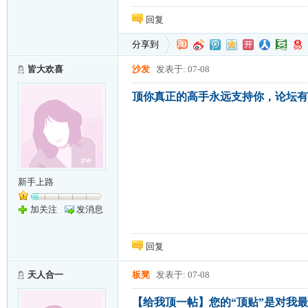
回复
分享到
皆大欢喜
沙发
发表于: 07-08
顶你真正的高手永远支持你，论坛有
新手上路
加关注
发消息
回复
天人合一
板凳
发表于: 07-08
【给我顶一帖】您的“顶贴”是对我最大的