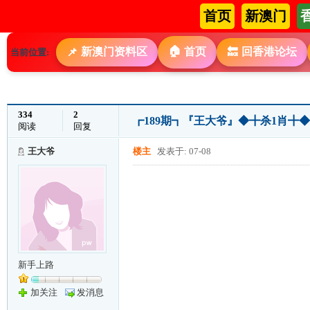
首页
新澳门
🏠
新澳门资料区
首页
回香港论坛
📌
🔙
当前位置:
334
2
┏189期┓『王大爷』◆╋杀1肖╋◆
阅读
回复
王大爷
楼主
发表于: 07-08
新手上路
加关注
发消息