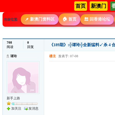
首页
新澳门
🏠
新澳门资料区
首页
回香港论坛
📌
🔙
当前位置:
708
0
《189期》:╬谭玲╬全新猛料↙杀 4 
阅读
回复
谭玲
楼主
发表于: 07-08
新手上路
加关注
发消息