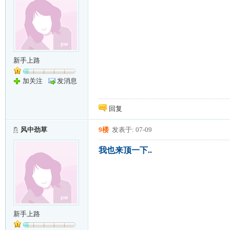
新手上路
加关注
发消息
回复
风中劲草
9楼
发表于: 07-09
我也来顶一下..
新手上路