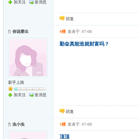
加关注
发消息
回复
你说要出
4楼
发表于: 07-08
勤奋真能造就财富吗？
新手上路
加关注
发消息
回复
虫小虫
5楼
发表于: 07-08
顶顶