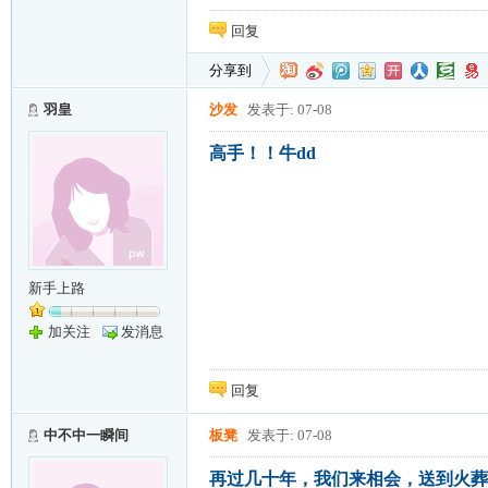
回复
分享到
羽皇
沙发
发表于: 07-08
高手！！牛dd
新手上路
加关注
发消息
回复
中不中一瞬间
板凳
发表于: 07-08
再过几十年，我们来相会，送到火葬