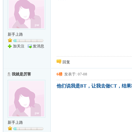
新手上路
加关注
发消息
回复
我就是厉害
6楼
发表于: 07-08
他们说我是BT，让我去做CT，结果
新手上路