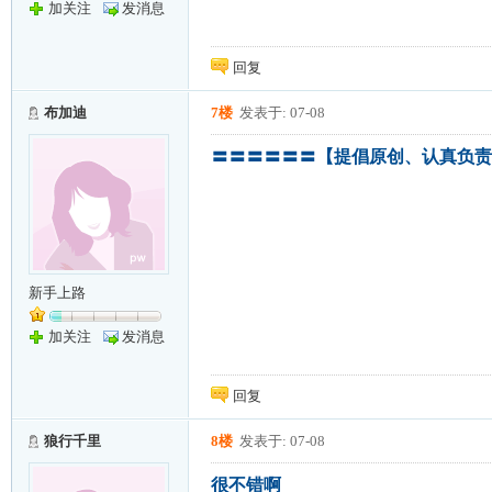
加关注
发消息
回复
布加迪
7楼
发表于: 07-08
〓〓〓〓〓〓【提倡原创、认真负责
新手上路
加关注
发消息
回复
狼行千里
8楼
发表于: 07-08
很不错啊