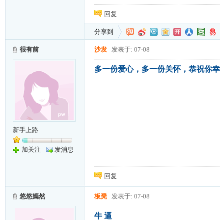
回复
分享到
很有前
沙发
发表于: 07-08
多一份爱心，多一份关怀，恭祝你幸
新手上路
加关注
发消息
回复
悠悠嫣然
板凳
发表于: 07-08
牛 逼