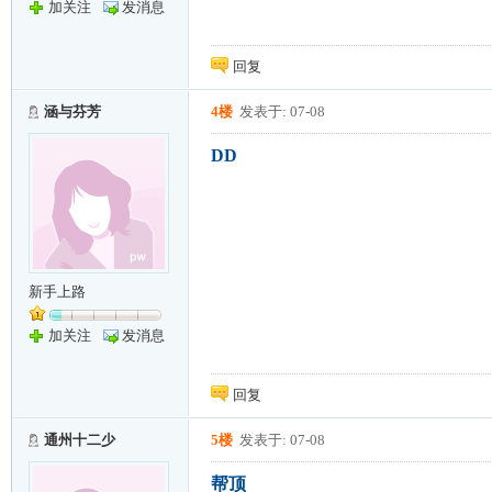
加关注
发消息
回复
涵与芬芳
4楼
发表于: 07-08
DD
新手上路
加关注
发消息
回复
通州十二少
5楼
发表于: 07-08
帮顶