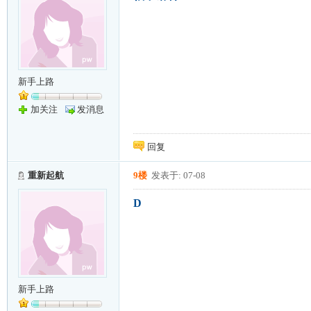
新手上路
加关注
发消息
回复
重新起航
9楼
发表于: 07-08
D
新手上路