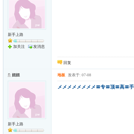
新手上路
加关注
发消息
回复
妞妞
地板
发表于: 07-08
メメメメメメメメ〓专〓顶〓高〓手
新手上路