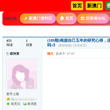
首页
新澳门
🏠
新澳门资料区
首页
回香港论坛
📌
🔙
当前位置:
{189期}根据自己五年的研究心得
455
1
阅读
回复
码≯》
[复制链接]
[关闭本页]
瞎神算
楼主
发表于: 07-07
新手上路
加关注
发消息