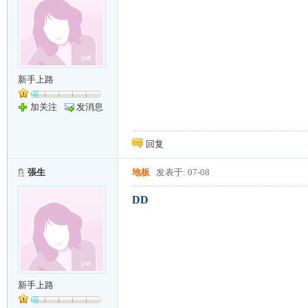
新手上路
加关注
发消息
回复
張生
地板
发表于: 07-08
DD
新手上路