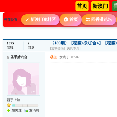
首页
新澳门
🏠
新澳门资料区
首页
回香港论坛
📌
🔙
当前位置:
〈189期〉【稳赚≮杀①合≯】【稳
1375
9
阅读
回复
[复制链接]
[关闭本页]
圣手赌六合
楼主
发表于: 07-07
新手上路
加关注
发消息