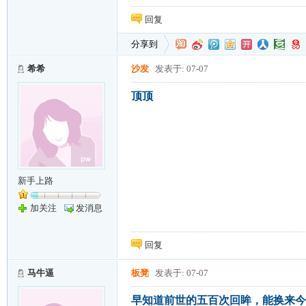
回复
分享到
希希
沙发
发表于: 07-07
顶顶
新手上路
加关注
发消息
回复
马牛逼
板凳
发表于: 07-07
早知道前世的五百次回眸，能换来今