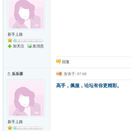
新手上路
加关注
发消息
回复
乐乐茶
9楼
发表于: 07-08
高手，佩服，论坛有你更精彩。
新手上路