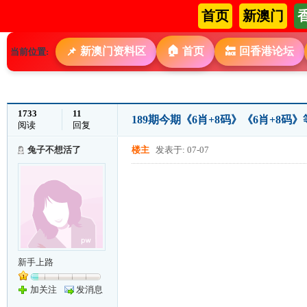
首页
新澳门
🏠
新澳门资料区
首页
回香港论坛
📌
🔙
当前位置:
1733
11
189期今期《6肖+8码》《6肖+8
阅读
回复
兔子不想活了
楼主
发表于: 07-07
新手上路
加关注
发消息