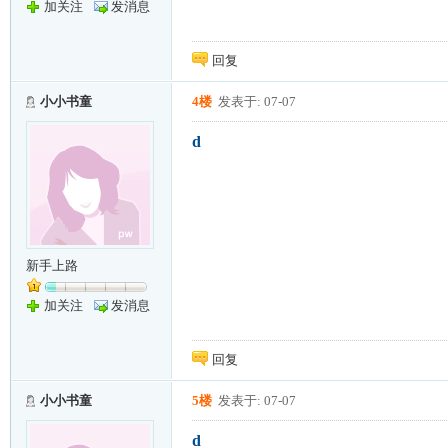
加关注
发消息
回复
小小书童
4楼
发表于: 07-07
d
新手上路
加关注
发消息
回复
小小书童
5楼
发表于: 07-07
d