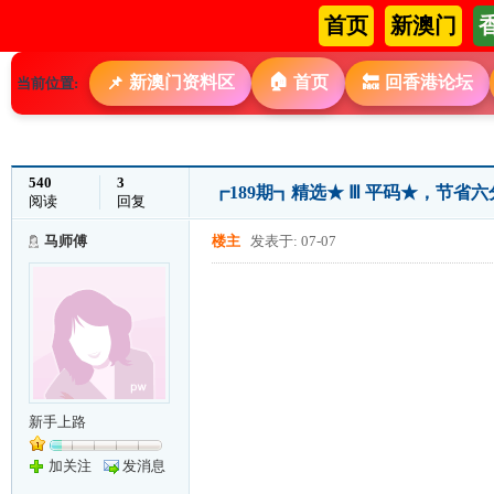
首页
新澳门
🏠
新澳门资料区
首页
回香港论坛
📌
🔙
当前位置:
540
3
┏189期┓精选★ Ⅲ 平码★，节
阅读
回复
马师傅
楼主
发表于: 07-07
新手上路
加关注
发消息