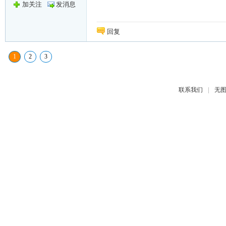
加关注
发消息
回复
1
2
3
|
联系我们
无