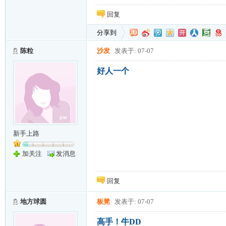
回复
分享到
陈粒
沙发
发表于: 07-07
好人一个
新手上路
加关注
发消息
回复
地方球圆
板凳
发表于: 07-07
高手！牛DD