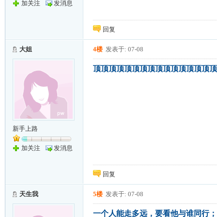
加关注
发消息
回复
大姐
4楼
发表于: 07-08
顶顶顶顶顶顶顶顶顶顶顶顶顶顶顶顶
新手上路
加关注
发消息
回复
天生我
5楼
发表于: 07-08
一个人能走多远，要看他与谁同行；