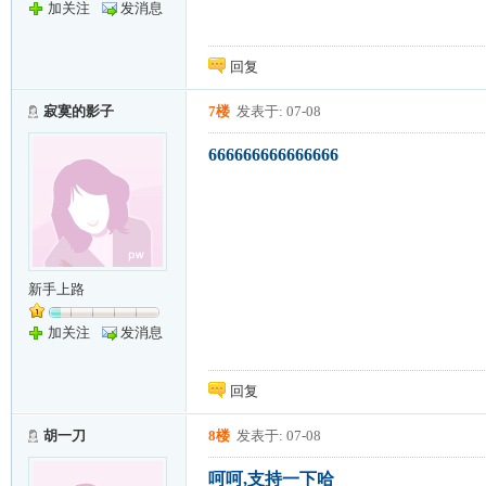
加关注
发消息
回复
寂寞的影子
7楼
发表于: 07-08
666666666666666
新手上路
加关注
发消息
回复
胡一刀
8楼
发表于: 07-08
呵呵,支持一下哈