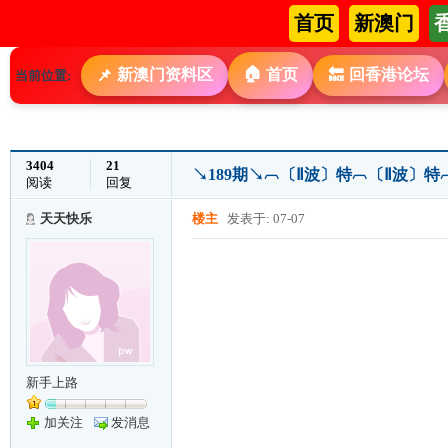
首页
新澳门
🏠
新澳门资料区
首页
回香港论坛
📌
🔙
当前位置:
3404
21
↘189期↘︹〔Ⅱ波〕特︹〔Ⅱ波〕特
阅读
回复
天天快乐
楼主
发表于: 07-07
新手上路
加关注
发消息