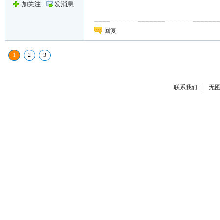
加关注
发消息
回复
1
2
3
|
联系我们
无