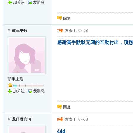
加关注
发消息
回复
霸王平特
7楼
发表于: 07-08
感谢高手默默无闻的辛勤付出，顶您奉
新手上路
加关注
发消息
回复
龙仔玩六河
8楼
发表于: 07-08
ddd