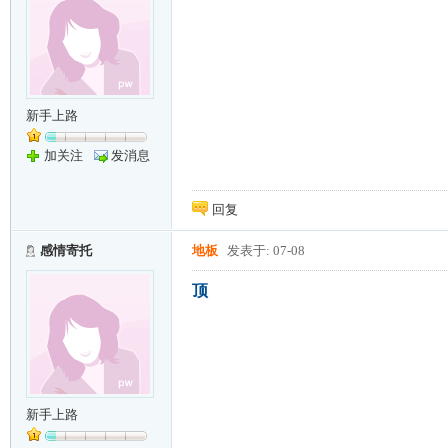
新手上路
加关注
发消息
回复
感情寄托
地板
发表于: 07-08
顶
新手上路