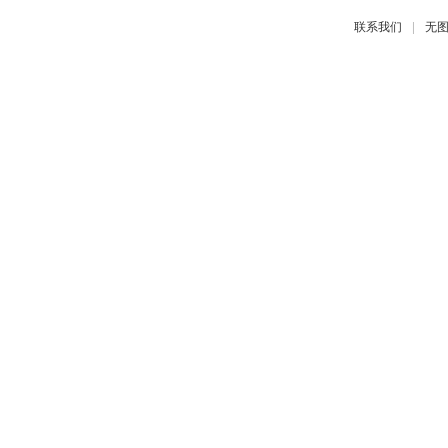
|
联系我们
无