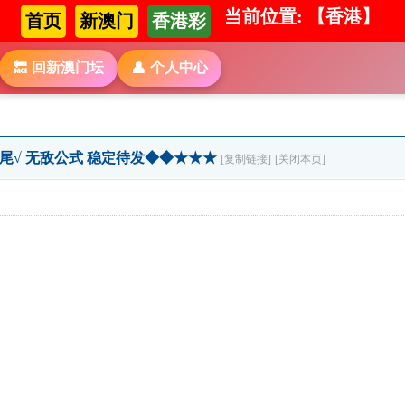
当前位置: 【香港】
首页
新澳门
香港彩
回新澳门坛
个人中心
🔙
👤
连尾√ 无敌公式 稳定待发◆◆★★★
[复制链接]
[关闭本页]