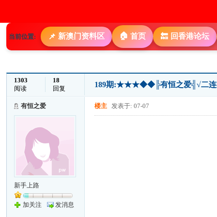
🏠
新澳门资料区
首页
回香港论坛
📌
🔙
当前位置:
1303
18
189期:★★★◆◆╠有恒之爱╣√二
阅读
回复
有恒之爱
楼主
发表于: 07-07
新手上路
加关注
发消息