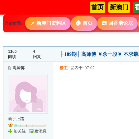
首页
新澳门
🏠
新澳门资料区
首页
回香港论坛
📌
🔙
当前位置:
1365
4
╞ 189期╡ 高师傅 ￥杀一段￥ 不
阅读
回复
高师傅
楼主
发表于: 07-07
新手上路
加关注
发消息